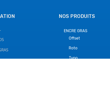
ATION
NOS PRODUITS
L
ENCRE GRAS
Offset
OS
Roto
GRAS
Typo
 L'EAU
ENCRE À L’EAUX
CT
Flexo