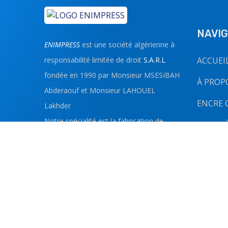
NAVIG
ENIMPRESS
est une société algérienne à
responsabilité limitée de droit
S.A.R.L
ACCUEI
fondée en 1990 par Monsieur MSESIBAH
À PROP
Abderaouf et Monsieur LAHOUEL
ENCRE 
Lakhder
Notre spécialité est la fabrication de
ENCRE À
l’encre industrielle destinés aux
CONTA
imprimeries
Nous proposons une multitudes de
produits à savoir: ...
LIRE LA SUITE