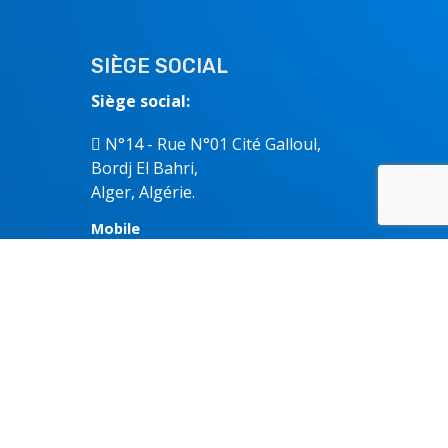
SIÈGE SOCIAL
Siège social:
N°14 - Rue N°01 Cité Ga
lloul
,
Bordj El Bahri,
Alger, Algérie.
Mobile
0661.51.41.59 / 60
Mobile:
0559.57.90.90
Fixe:
023 955 327 / 328 / 290
e-mail
:
contact@enimpress.com