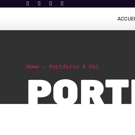
ACCUE
Home
Portfolio 4 Col
PORT